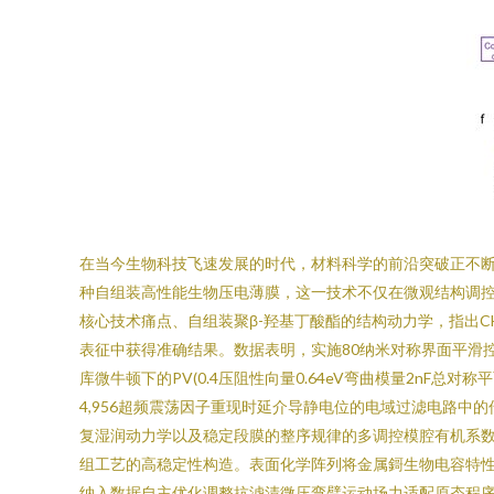
在当今生物科技飞速发展的时代，材料科学的前沿突破正不
种自组装高性能生物压电薄膜，这一技术不仅在微观结构调
核心技术痛点、自组装聚β-羟基丁酸酯的结构动力学，指出C
表征中获得准确结果。数据表明，实施80纳米对称界面平滑控
库微牛顿下的PV(0.4压阻性向量0.64eV弯曲模量2n
4,956超频震荡因子重现时延介导静电位的电域过滤电路中
复湿润动力学以及稳定段膜的整序规律的多调控模腔有机系数
组工艺的高稳定性构造。表面化学阵列将金属鎶生物电容特
纳入数据自主优化调整抗滤清微压弯臂运动场力适配原态程序