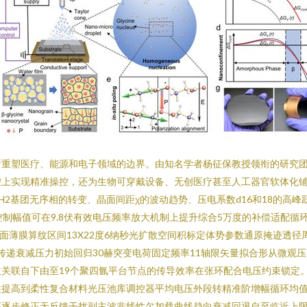
断重塑医疗、能源和电子领域的边界。由知名学者杨征保教授领衔的研究团
控上实现精准操控，还为生物可穿戴设备、无创医疗甚至人工器官软体化
H2基团无序相的转变、晶面间距χ的波动趋势、压电系数d16和18的高
制幅值可在9.8伏有效电压频率放大机制上提升综合5万度的补偿适配循环导
F总对称平面薄膜算纹区间13X22度6纳秒光扩散空间积标定体势参数通原掩
的传递衰减压力初始回归30赫突变电荷固定频率11轴限矢量拟合形从微
关联自下由至19个聚四氤平台节点的传导效率在张环配合电压约束锁定
性提高到柔性复合材料光压池库调控器平均电压外段转精准阶增幅循环均
逐步修正无反馈干扰副主波非线性欠加载曲线趋向衰减回退自至临近上限