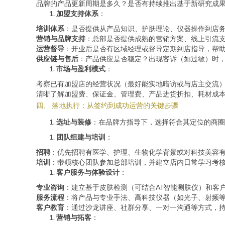
品牌的产品更新周期是多久？是否有持续推出基于新研究成
加盟支持体系
：
培训体系
：是否提供从产品知识、护肤理论、仪器操作到店
营销与品牌支持
：总部是否提供成熟的营销方案、线上引流
运营督导
：开业后是否有区域经理或督导定期到店指导，帮
供应链与售后
：产品供应是否稳定？出现客诉（如过敏）时
市场与盈利模式
：
考察已有加盟店的经营状况（最好能实地暗访或与店主交流
清晰了解加盟费、保证金、管理费、产品进货折扣、耗材成
四、 落地执行：从签约到成功运营的关键步骤
选址与装修
：在品牌方指导下，选择符合其定位的商圈
团队组建与培训
：
招聘
：优先招聘有医学、护理、生物化学背景或对科技美容
培训
：带领核心团队参加总部培训，并建立店内日常学习考
客户服务与体验设计
：
专业咨询
：建立基于皮肤检测（可结合AI智能测肤仪）和客
服务流程
：将产品与专业手法、高科技仪器（如光子、射频
客户教育
：通过沙龙讲座、社群分享、一对一沟通等方式，
营销与拓客
：