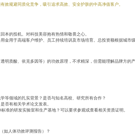
能有效规避同质化竞争，吸引追求高效、安全护肤的中高净值客户。
速回本的投机。对科技美容抱有热情和敬畏之心。
备用金用于高端客户维护、员工持续培训及市场培育。总投资额根据城市
、透明质酸、依克多因等）的功效原理，不求精深，但需能理解品牌方的
化学等领域的扎实背景？是否与知名高校、研究所有合作？
，是否有相关学术论文发表。
ISO标准的研发实验室和生产基地？可以要求参观或查看相关资质证明。
告（如人体功效评测报告）？