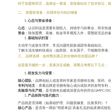
对于加盟商而言，选择这一赛道，意味着站在了技术前沿，
二、 加盟前准备：自我评估与知识储备
心态与资金准备
：
心态
：认识到这是需要长期投入、持续学习的事业，而非快
资金
：除加盟费、装修、租金等常规投入外，需预留充足的
基础知识扫盲
：
主动学习皮肤生理学、常见问题性肌肤成因等基础知识。
了解主流生物科技成分（如胜肽、生长因子、干细胞培养液
三、 品牌选择：如何甄别真正的生物科技加盟品牌？
这是最关键的一步，直接决定成败。请重点考察以下几点：
研发实力与背景
：
核心团队
：品牌创始人或首席科学家是否拥有生物、医药、
专利与论文
：查看品牌是否拥有核心成分或技术的发明专利
实验室与生产线
：是否拥有自建或深度合作的符合GMPC/
产品矩阵与迭代能力
：
产品线是否清晰（如基础护理、问题肌修复、抗衰系列）？
核心产品
：是否有一两款“明星单品”具备扎实的临床测试报